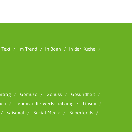
 Text
Im Trend
In Bonn
In der Küche
itrag
Gemüse
Genuss
Gesundheit
hen
Lebensmittelwertschätzung
Linsen
saisonal
Social Media
Superfoods