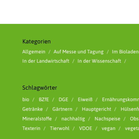
Kategorien
Allgemein
Auf Messe und Tagung
Im Bioladen
In der Landwirtschaft
In der Wissenschaft
Schlagwörter
bio
BZfE
DGE
Eiweiß
Ernährungskomm
Getränke
Gärtnern
Hauptgericht
Hülsenf
Mineralstoffe
nachhaltig
Nachspeise
Obs
Texterin
Tierwohl
VDOE
vegan
veget