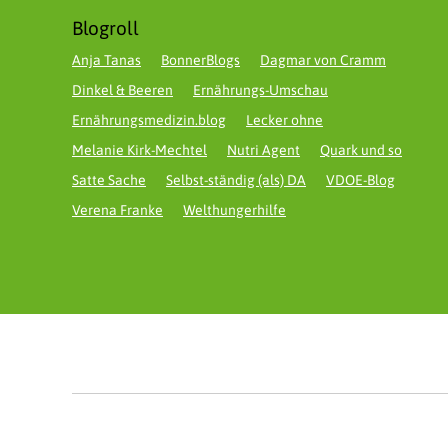
Blogroll
Anja Tanas
BonnerBlogs
Dagmar von Cramm
Dinkel & Beeren
Ernährungs-Umschau
Ernährungsmedizin.blog
Lecker ohne
Melanie Kirk-Mechtel
Nutri Agent
Quark und so
Satte Sache
Selbst-ständig (als) DA
VDOE-Blog
Verena Franke
Welthungerhilfe