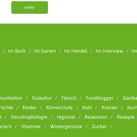
mehr
Im Buch
Im Garten
Im Handel
Im Interview
Im
unikation
Esskultur
Fleisch
Foodblogger
Gastbe
rüchte
Kinder
Klimaschutz
Kohl
Kräuter
Kuc
t
Oecotrophologie
regional
Rezension
Rezepte
arisch
Vitamine
Wintergemüse
Zucker