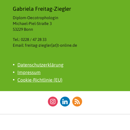
Gabriela Freitag-Ziegler
Diplom-Oecotrophologin
Michael-Piel-Straße 3
53229 Bonn
Tel.: 0228 / 47 28 33
Email: freitag-ziegler[at]t-online.de
Datenschutzerklärung
Impressum
Cookie-Richtlinie (EU)
instagram
linkedin
rss