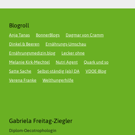
Blogroll
Anja Tanas
BonnerBlogs
Dagmar von Cramm
Dinkel & Beeren
Ernährungs-Umschau
Ernährungsmedizin.blog
Lecker ohne
Melanie Kirk-Mechtel
Nutri Agent
Quark und so
Satte Sache
Selbst-ständig (als) DA
VDOE-Blog
Verena Franke
Welthungerhilfe
Gabriela Freitag-Ziegler
Diplom-Oecotrophologin