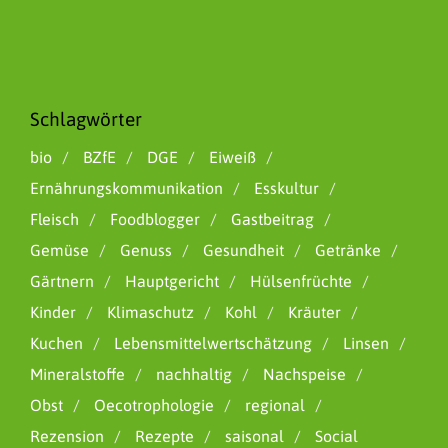
Schlagwörter
bio
BZfE
DGE
Eiweiß
Ernährungskommunikation
Esskultur
Fleisch
Foodblogger
Gastbeitrag
Gemüse
Genuss
Gesundheit
Getränke
Gärtnern
Hauptgericht
Hülsenfrüchte
Kinder
Klimaschutz
Kohl
Kräuter
Kuchen
Lebensmittelwertschätzung
Linsen
Mineralstoffe
nachhaltig
Nachspeise
Obst
Oecotrophologie
regional
Rezension
Rezepte
saisonal
Social