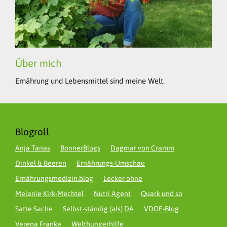
Über mich
Ernährung und Lebensmittel sind meine Welt.
Blogroll
Anja Tanas
BonnerBlogs
Dagmar von Cramm
Dinkel & Beeren
Ernährungs-Umschau
Ernährungsmedizin.blog
Lecker ohne
Melanie Kirk-Mechtel
Nutri Agent
Quark und so
Satte Sache
Selbst-ständig (als) DA
VDOE-Blog
Verena Franke
Welthungerhilfe