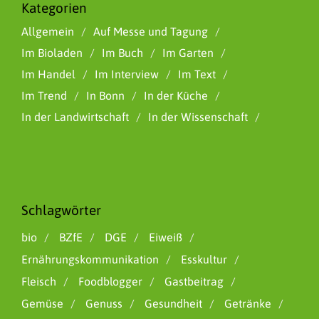
Kategorien
Allgemein
Auf Messe und Tagung
Im Bioladen
Im Buch
Im Garten
Im Handel
Im Interview
Im Text
Im Trend
In Bonn
In der Küche
In der Landwirtschaft
In der Wissenschaft
Schlagwörter
bio
BZfE
DGE
Eiweiß
Ernährungskommunikation
Esskultur
Fleisch
Foodblogger
Gastbeitrag
Gemüse
Genuss
Gesundheit
Getränke