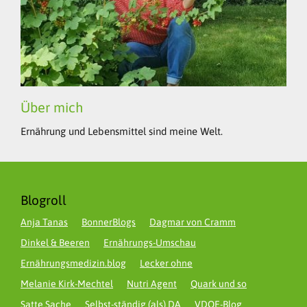
Über mich
Ernährung und Lebensmittel sind meine Welt.
Blogroll
Anja Tanas
BonnerBlogs
Dagmar von Cramm
Dinkel & Beeren
Ernährungs-Umschau
Ernährungsmedizin.blog
Lecker ohne
Melanie Kirk-Mechtel
Nutri Agent
Quark und so
Satte Sache
Selbst-ständig (als) DA
VDOE-Blog