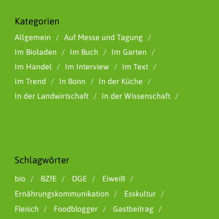
Kategorien
Allgemein
Auf Messe und Tagung
Im Bioladen
Im Buch
Im Garten
Im Handel
Im Interview
Im Text
Im Trend
In Bonn
In der Küche
In der Landwirtschaft
In der Wissenschaft
Schlagwörter
bio
BZfE
DGE
Eiweiß
Ernährungskommunikation
Esskultur
Fleisch
Foodblogger
Gastbeitrag