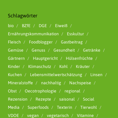
Schlagwörter
bio
BZfE
DGE
Eiweiß
Ernährungskommunikation
Esskultur
Fleisch
Foodblogger
Gastbeitrag
Gemüse
Genuss
Gesundheit
Getränke
Gärtnern
Hauptgericht
Hülsenfrüchte
Kinder
Klimaschutz
Kohl
Kräuter
Kuchen
Lebensmittelwertschätzung
Linsen
Mineralstoffe
nachhaltig
Nachspeise
Obst
Oecotrophologie
regional
Rezension
Rezepte
saisonal
Social
Media
Superfoods
Texterin
Tierwohl
VDOE
vegan
vegetarisch
Vitamine