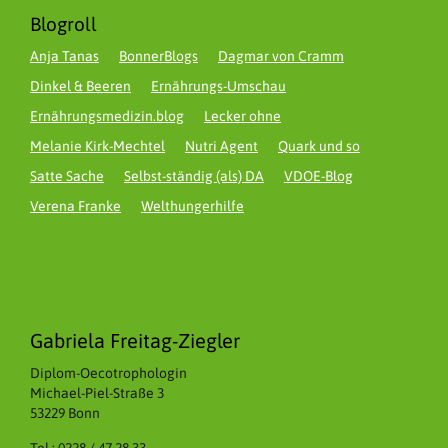
Blogroll
Anja Tanas
BonnerBlogs
Dagmar von Cramm
Dinkel & Beeren
Ernährungs-Umschau
Ernährungsmedizin.blog
Lecker ohne
Melanie Kirk-Mechtel
Nutri Agent
Quark und so
Satte Sache
Selbst-ständig (als) DA
VDOE-Blog
Verena Franke
Welthungerhilfe
Gabriela Freitag-Ziegler
Diplom-Oecotrophologin
Michael-Piel-Straße 3
53229 Bonn
Tel.: 0228 / 47 28 33