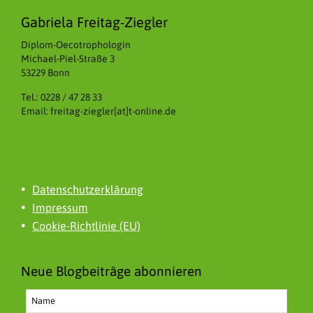
Gabriela Freitag-Ziegler
Diplom-Oecotrophologin
Michael-Piel-Straße 3
53229 Bonn
Tel.: 0228 / 47 28 33
Email: freitag-ziegler[at]t-online.de
Datenschutzerklärung
Impressum
Cookie-Richtlinie (EU)
Neue Blogbeiträge abonnieren