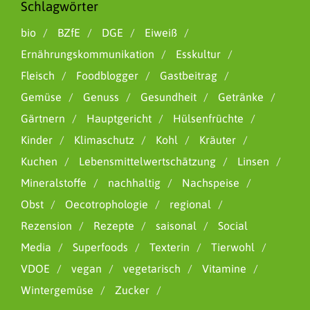
Schlagwörter
bio
BZfE
DGE
Eiweiß
Ernährungskommunikation
Esskultur
Fleisch
Foodblogger
Gastbeitrag
Gemüse
Genuss
Gesundheit
Getränke
Gärtnern
Hauptgericht
Hülsenfrüchte
Kinder
Klimaschutz
Kohl
Kräuter
Kuchen
Lebensmittelwertschätzung
Linsen
Mineralstoffe
nachhaltig
Nachspeise
Obst
Oecotrophologie
regional
Rezension
Rezepte
saisonal
Social
Media
Superfoods
Texterin
Tierwohl
VDOE
vegan
vegetarisch
Vitamine
Wintergemüse
Zucker