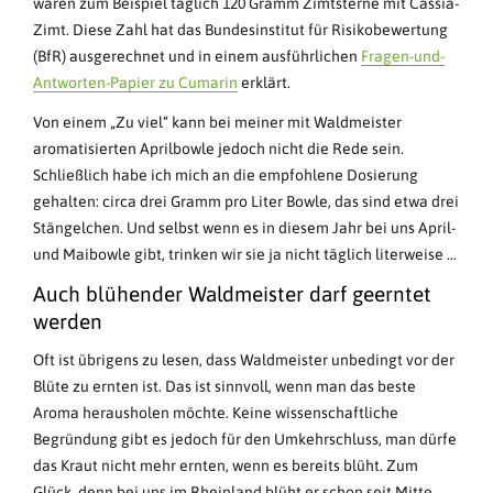
wären zum Beispiel täglich 120 Gramm Zimtsterne mit Cassia-
Zimt. Diese Zahl hat das Bundesinstitut für Risikobewertung
(BfR) ausgerechnet und in einem ausführlichen
Fragen-und-
Antworten-Papier zu Cumarin
erklärt.
Von einem „Zu viel“ kann bei meiner mit Waldmeister
aromatisierten Aprilbowle jedoch nicht die Rede sein.
Schließlich habe ich mich an die empfohlene Dosierung
gehalten: circa drei Gramm pro Liter Bowle, das sind etwa drei
Stängelchen. Und selbst wenn es in diesem Jahr bei uns April-
und Maibowle gibt, trinken wir sie ja nicht täglich literweise …
Auch blühender Waldmeister darf geerntet
werden
Oft ist übrigens zu lesen, dass Waldmeister unbedingt vor der
Blüte zu ernten ist. Das ist sinnvoll, wenn man das beste
Aroma herausholen möchte. Keine wissenschaftliche
Begründung gibt es jedoch für den Umkehrschluss, man dürfe
das Kraut nicht mehr ernten, wenn es bereits blüht. Zum
Glück, denn bei uns im Rheinland blüht er schon seit Mitte