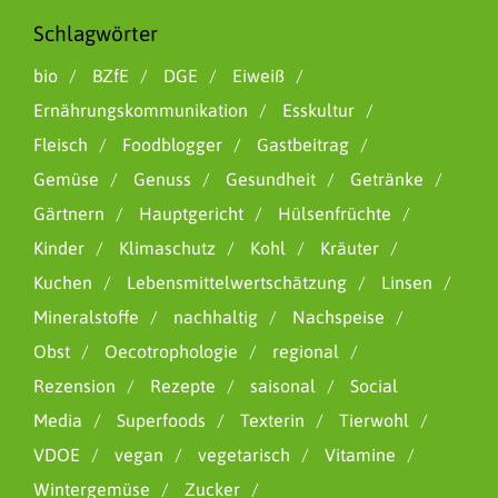
Schlagwörter
bio
BZfE
DGE
Eiweiß
Ernährungskommunikation
Esskultur
Fleisch
Foodblogger
Gastbeitrag
Gemüse
Genuss
Gesundheit
Getränke
Gärtnern
Hauptgericht
Hülsenfrüchte
Kinder
Klimaschutz
Kohl
Kräuter
Kuchen
Lebensmittelwertschätzung
Linsen
Mineralstoffe
nachhaltig
Nachspeise
Obst
Oecotrophologie
regional
Rezension
Rezepte
saisonal
Social
Media
Superfoods
Texterin
Tierwohl
VDOE
vegan
vegetarisch
Vitamine
Wintergemüse
Zucker