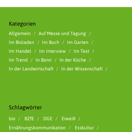
Kategorien
Allgemein
Auf Messe und Tagung
Im Bioladen
Im Buch
Im Garten
Im Handel
Im Interview
Im Text
Im Trend
In Bonn
In der Küche
In der Landwirtschaft
In der Wissenschaft
Schlagwörter
bio
BZfE
DGE
Eiweiß
Ernährungskommunikation
Esskultur