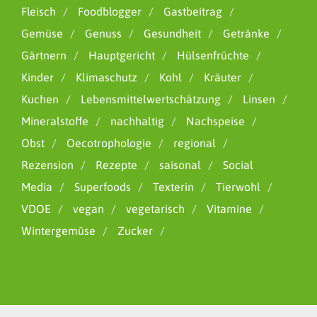
Fleisch
Foodblogger
Gastbeitrag
Gemüse
Genuss
Gesundheit
Getränke
Gärtnern
Hauptgericht
Hülsenfrüchte
Kinder
Klimaschutz
Kohl
Kräuter
Kuchen
Lebensmittelwertschätzung
Linsen
Mineralstoffe
nachhaltig
Nachspeise
Obst
Oecotrophologie
regional
Rezension
Rezepte
saisonal
Social
Media
Superfoods
Texterin
Tierwohl
VDOE
vegan
vegetarisch
Vitamine
Wintergemüse
Zucker