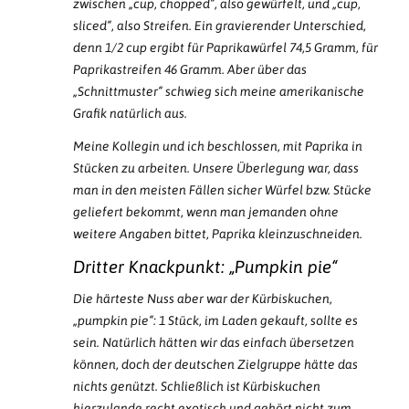
zwischen „cup, chopped“, also gewürfelt, und „cup,
sliced“, also Streifen. Ein gravierender Unterschied,
denn 1/2 cup ergibt für Paprikawürfel 74,5 Gramm, für
Paprikastreifen 46 Gramm. Aber über das
„Schnittmuster“ schwieg sich meine amerikanische
Grafik natürlich aus.
Meine Kollegin und ich beschlossen, mit Paprika in
Stücken zu arbeiten. Unsere Überlegung war, dass
man in den meisten Fällen sicher Würfel bzw. Stücke
geliefert bekommt, wenn man jemanden ohne
weitere Angaben bittet, Paprika kleinzuschneiden.
Dritter Knackpunkt: „Pumpkin pie“
Die härteste Nuss aber war der Kürbiskuchen,
„pumpkin pie“: 1 Stück, im Laden gekauft, sollte es
sein. Natürlich hätten wir das einfach übersetzen
können, doch der deutschen Zielgruppe hätte das
nichts genützt. Schließlich ist Kürbiskuchen
hierzulande recht exotisch und gehört nicht zum