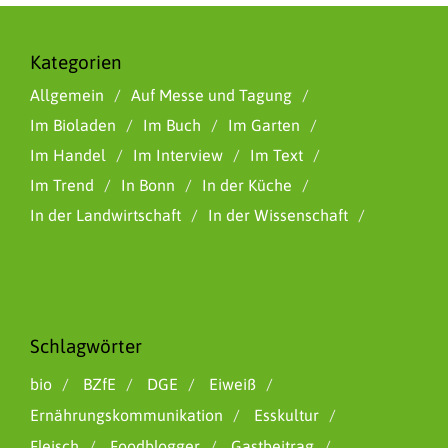
Kategorien
Allgemein
Auf Messe und Tagung
Im Bioladen
Im Buch
Im Garten
Im Handel
Im Interview
Im Text
Im Trend
In Bonn
In der Küche
In der Landwirtschaft
In der Wissenschaft
Schlagwörter
bio
BZfE
DGE
Eiweiß
Ernährungskommunikation
Esskultur
Fleisch
Foodblogger
Gastbeitrag