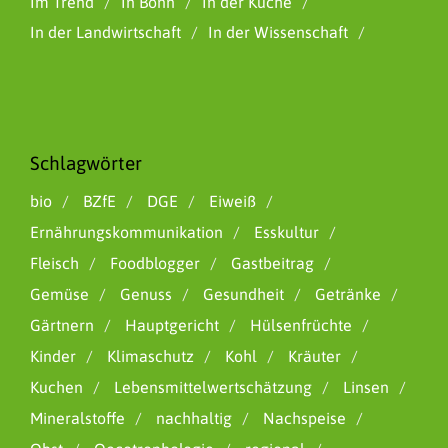
Im Trend
In Bonn
In der Küche
In der Landwirtschaft
In der Wissenschaft
Schlagwörter
bio
BZfE
DGE
Eiweiß
Ernährungskommunikation
Esskultur
Fleisch
Foodblogger
Gastbeitrag
Gemüse
Genuss
Gesundheit
Getränke
Gärtnern
Hauptgericht
Hülsenfrüchte
Kinder
Klimaschutz
Kohl
Kräuter
Kuchen
Lebensmittelwertschätzung
Linsen
Mineralstoffe
nachhaltig
Nachspeise