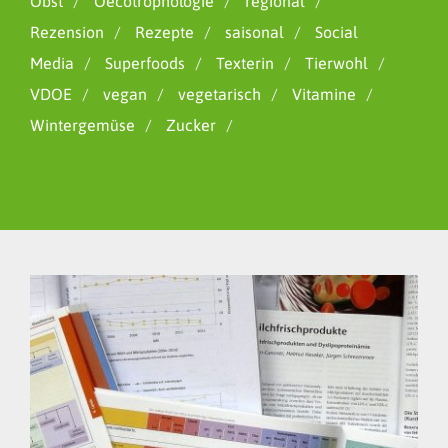
Obst
Oecotrophologie
regional
Rezension
Rezepte
saisonal
Social
Media
Superfoods
Texterin
Tierwohl
VDOE
vegan
vegetarisch
Vitamine
Wintergemüse
Zucker