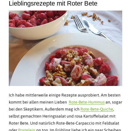
Lieblingsrezepte
mit Roter Bete
Ich habe mittlerweile einige Rezepte ausprobiert. Am besten
kommt bei allen meinen Lieben
Rote-Bete-Hummus
an, sogar
bei den Skeptikern. Außerdem mag ich
Rote-Bete-Quiche
,
selbst gemachten Heringssalat und rosa Kartoffelsalat mit
Roter Bete. Und natürlich Rote-Bete-Carpaccio mit Feldsalat
oder
Postelein
on top. Im Frühling liebe ich ein paar Scheiben