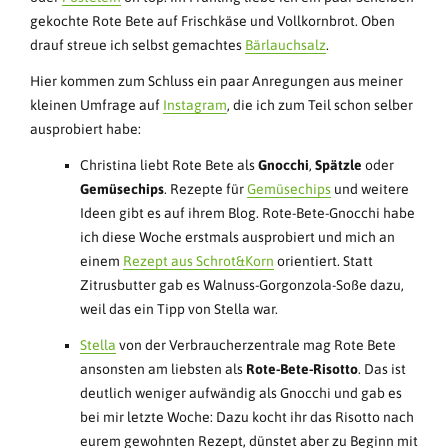
gekochte Rote Bete auf Frischkäse und Vollkornbrot. Oben
drauf streue ich selbst gemachtes
Bärlauchsalz
.
Hier kommen zum Schluss ein paar Anregungen aus meiner
kleinen Umfrage auf
Instagram
, die ich zum Teil schon selber
ausprobiert habe:
Christina liebt Rote Bete als
Gnocchi
,
Spätzle
oder
Gemüsechips
. Rezepte für
Gemüsechips
und weitere
Ideen gibt es auf ihrem Blog. Rote-Bete-Gnocchi habe
ich diese Woche erstmals ausprobiert und mich an
einem
Rezept aus Schrot&Korn
orientiert. Statt
Zitrusbutter gab es Walnuss-Gorgonzola-Soße dazu,
weil das ein Tipp von Stella war.
Stella
von der Verbraucherzentrale mag Rote Bete
ansonsten am liebsten als
Rote-Bete-Risotto
. Das ist
deutlich weniger aufwändig als Gnocchi und gab es
bei mir letzte Woche: Dazu kocht ihr das Risotto nach
eurem gewohnten Rezept, dünstet aber zu Beginn mit