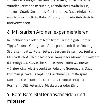
sondern alle möglichen Gerichte in rosa, pinke oder rote
Wunder verwandeln: Nudeln, Kartoffelbrei, Waffeln, Eis,
Joghurt, Quark, Smoothies, Cocktails usw. Dazu einfach sehr
weich gekochte Rote Bete pürieren, durch ein Sieb streichen
und verwenden.
8. Mit starken Aromen experimentieren
In Kochbüchern oder im Netz findet ihr viele gute Kombi-
Tipps: Zitrone, Orange und Äpfel passen mit ihrer fruchtigen
Säure sehr gut zu Roter Bete; außerdem Balsamico, Senf und
Meerrettich. Auch ein bisschen Honig oder Ahornsirup mildert
das Erdige ab. Klassische Kombis verwenden Walnüsse,
würzige Käse wie Ziegenkäse, Feta und Gorgonzola. Dazu
kommen je nach Rezept und Geschmack zum Beispiel
Kümmel, Kreuzkümmel, Koriander, Thymian, Majoran,
Rosmarin, Dill, Petersilie, Muskatnuss oder Zimt.
9. Rote-Bete-Blätter abschneiden und
mitessen