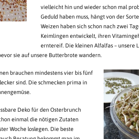
vielleicht hin und wieder schon mal pr
Geduld haben muss, hängt von der Sorte
Weizen haben sich schon nach zwei Tag
Keimlingen entwickelt, ihren Vitamingeh
erntereif. Die kleinen Alfalfas – unsere L
vor sie auf unsere Butterbrote wandern.
en brauchen mindestens vier bis fünf
 lecker sind. Die schmecken prima in
annengemüse.
 essbare Deko für den Osterbrunch
chon einmal die nötigen Zutaten
ter Woche loslegen. Die beste
h auch Beratung bekommt man im