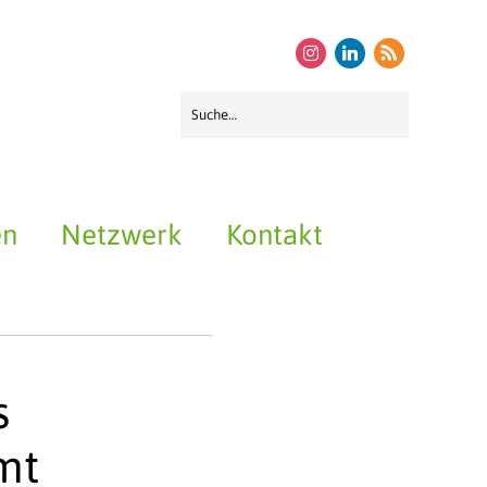
instagram
linkedin
rss
en
Netzwerk
Kontakt
s
mt