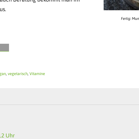
us.
Fertig: Mu
gan
,
vegetarisch
,
Vitamine
12 Uhr