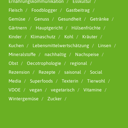
Ernährungskommunikation
Esskultur
Fleisch
Foodblogger
Gastbeitrag
Gemüse
Genuss
Gesundheit
Getränke
Gärtnern
Hauptgericht
Hülsenfrüchte
Kinder
Klimaschutz
Kohl
Kräuter
Kuchen
Lebensmittelwertschätzung
Linsen
Mineralstoffe
nachhaltig
Nachspeise
Obst
Oecotrophologie
regional
Rezension
Rezepte
saisonal
Social
Media
Superfoods
Texterin
Tierwohl
VDOE
vegan
vegetarisch
Vitamine
Wintergemüse
Zucker