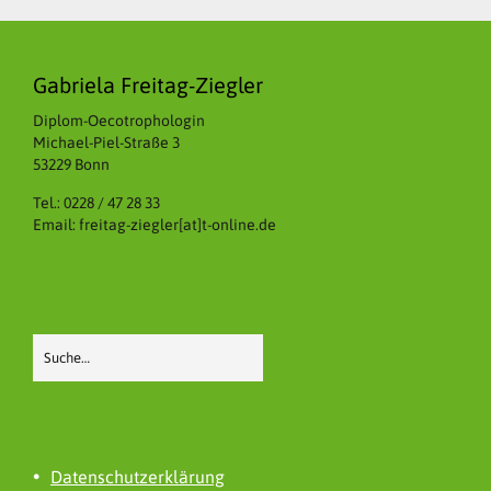
Gabriela Freitag-Ziegler
Diplom-Oecotrophologin
Michael-Piel-Straße 3
53229 Bonn
Tel.: 0228 / 47 28 33
Email: freitag-ziegler[at]t-online.de
Datenschutzerklärung