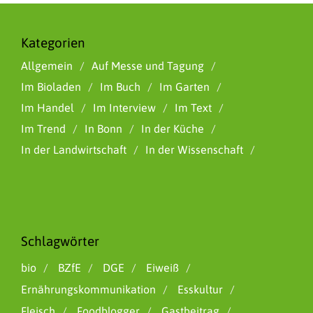
Kategorien
Allgemein
Auf Messe und Tagung
Im Bioladen
Im Buch
Im Garten
Im Handel
Im Interview
Im Text
Im Trend
In Bonn
In der Küche
In der Landwirtschaft
In der Wissenschaft
Schlagwörter
bio
BZfE
DGE
Eiweiß
Ernährungskommunikation
Esskultur
Fleisch
Foodblogger
Gastbeitrag