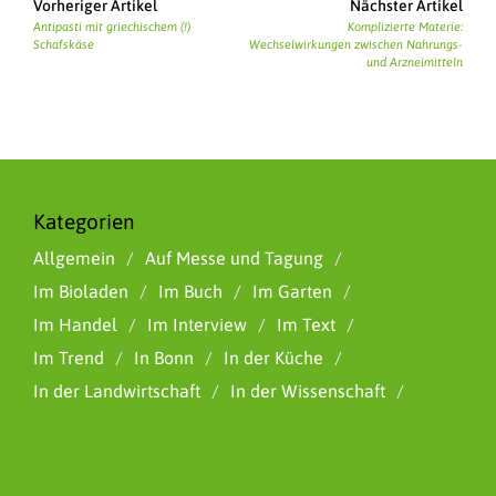
Vorheriger Artikel
Nächster Artikel
Antipasti mit griechischem (!)
Komplizierte Materie:
Schafskäse
Wechselwirkungen zwischen Nahrungs-
und Arzneimitteln
Kategorien
Allgemein
Auf Messe und Tagung
Im Bioladen
Im Buch
Im Garten
Im Handel
Im Interview
Im Text
Im Trend
In Bonn
In der Küche
In der Landwirtschaft
In der Wissenschaft