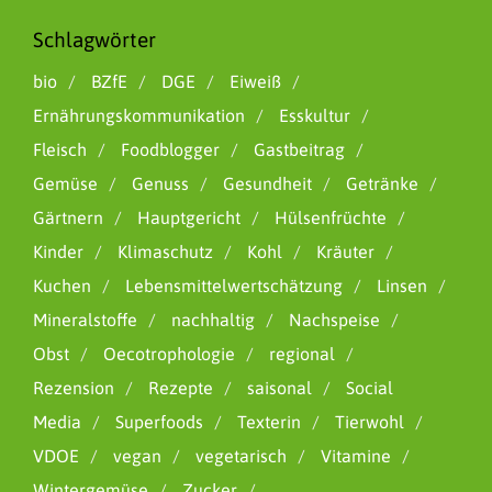
Schlagwörter
bio
BZfE
DGE
Eiweiß
Ernährungskommunikation
Esskultur
Fleisch
Foodblogger
Gastbeitrag
Gemüse
Genuss
Gesundheit
Getränke
Gärtnern
Hauptgericht
Hülsenfrüchte
Kinder
Klimaschutz
Kohl
Kräuter
Kuchen
Lebensmittelwertschätzung
Linsen
Mineralstoffe
nachhaltig
Nachspeise
Obst
Oecotrophologie
regional
Rezension
Rezepte
saisonal
Social
Media
Superfoods
Texterin
Tierwohl
VDOE
vegan
vegetarisch
Vitamine
Wintergemüse
Zucker