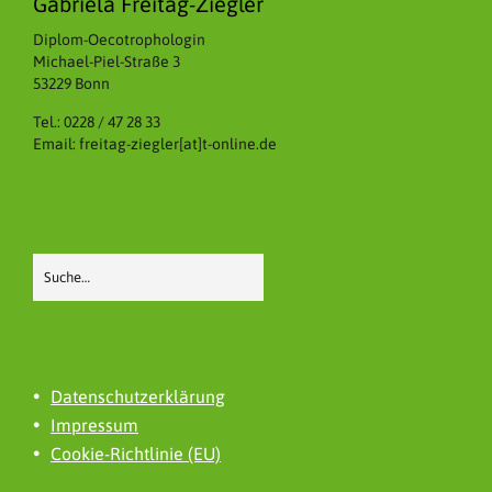
Gabriela Freitag-Ziegler
Diplom-Oecotrophologin
Michael-Piel-Straße 3
53229 Bonn
Tel.: 0228 / 47 28 33
Email: freitag-ziegler[at]t-online.de
Datenschutzerklärung
Impressum
Cookie-Richtlinie (EU)