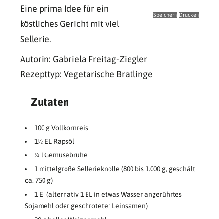
Eine prima Idee für ein
Speichern
Drucken
köstliches Gericht mit viel
Sellerie.
Autorin:
Gabriela Freitag-Ziegler
Rezepttyp:
Vegetarische Bratlinge
Zutaten
100 g Vollkornreis
1½ EL Rapsöl
¼ l Gemüsebrühe
1 mittelgroße Sellerieknolle (800 bis 1.000 g, geschält
ca. 750 g)
1 Ei (alternativ 1 EL in etwas Wasser angerührtes
Sojamehl oder geschroteter Leinsamen)