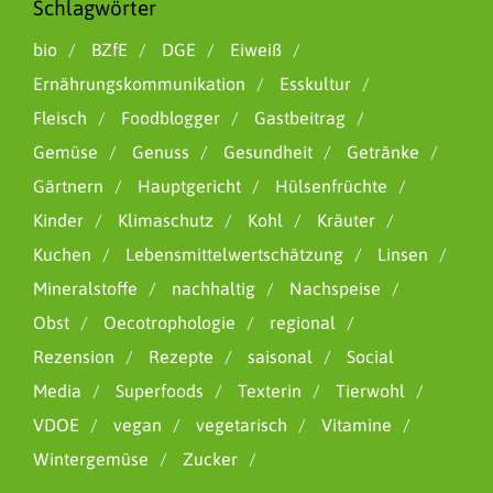
Schlagwörter
bio
BZfE
DGE
Eiweiß
Ernährungskommunikation
Esskultur
Fleisch
Foodblogger
Gastbeitrag
Gemüse
Genuss
Gesundheit
Getränke
Gärtnern
Hauptgericht
Hülsenfrüchte
Kinder
Klimaschutz
Kohl
Kräuter
Kuchen
Lebensmittelwertschätzung
Linsen
Mineralstoffe
nachhaltig
Nachspeise
Obst
Oecotrophologie
regional
Rezension
Rezepte
saisonal
Social
Media
Superfoods
Texterin
Tierwohl
VDOE
vegan
vegetarisch
Vitamine
Wintergemüse
Zucker