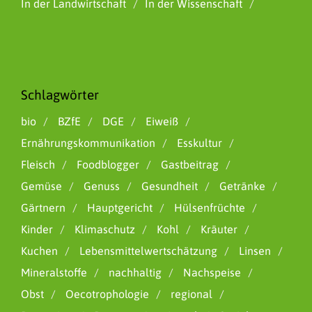
In der Landwirtschaft
In der Wissenschaft
Schlagwörter
bio
BZfE
DGE
Eiweiß
Ernährungskommunikation
Esskultur
Fleisch
Foodblogger
Gastbeitrag
Gemüse
Genuss
Gesundheit
Getränke
Gärtnern
Hauptgericht
Hülsenfrüchte
Kinder
Klimaschutz
Kohl
Kräuter
Kuchen
Lebensmittelwertschätzung
Linsen
Mineralstoffe
nachhaltig
Nachspeise
Obst
Oecotrophologie
regional